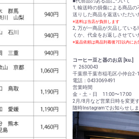
■代替品のある品について
1, 輸送時の損傷による商品
送りした商品を返送いただい
※送料は当店が負担します
2, 万が一商品が欠品してい
くか、代金をお返しさせてい
※返品依頼は商品到着後7日以内にお
コーヒー豆と器のお店 [ku.]
〒 2630043
千葉県千葉市稲毛区小仲台2-13
電話：0433069491
営業時間
金・土・日 11:00〜17:00
2月/8月など営業日時を変更
随時Instagramでお知ら