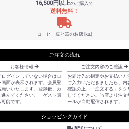
16,500円以上
のご購入で
送料無料！
コーヒー豆と器のお店 [ku.]
ご注文の流れ
お客様情報
ご注文内容のご確認
でログインしていない場合はロ
お届け先の指定やお支払い方
ン画面が表示されます。会員登
ご入力いただきましたら、内
お願いいたします。登録後、カ
確認の上、「注文する」をク
へ進んでください。「ゲスト購
してください。当店より注文
も可能です。
ールが自動配信されます。
ショッピングガイド
配送について