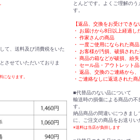
とんどです。よくご理解のう
。
す。
【返品、交換をお受けできな
・ お届けから8日以上経過し
・ 作家さんの商品
・ 一度ご使用になられた商品
して、送料及び消費税をいた
・ お客様が汚損、破損された
・ 商品の箱などが破損、紛
とさせていただいておりま
・ セール品・アウトレット
・ 返品、交換のご連絡から
無料になります。
・ご連絡なしに返送された商
■代替品のない品について
輸送時の損傷による商品の不
す。
納品商品の間違いにつきまし
に、ご注文の商品をお送りい
※送料は当店が負担します