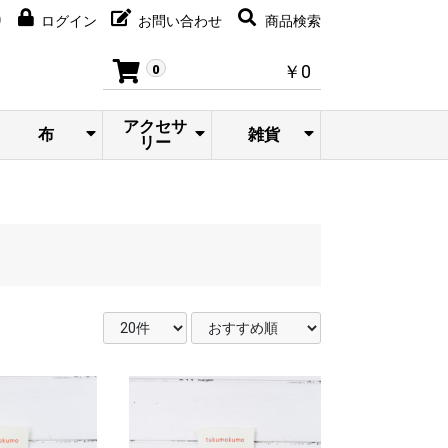
り
ログイン
お問い合わせ
商品検索
￥0
0
アクセサ
布
雑貨
リー
三ツ持啓x
Souco|筒
掘千春
Cottind|木
ヴィンテ
tukumokumo|
信三郎帆
NICO|フェ
ネックレ
ブレスレ
ヘアアク
イヤリン
ヴィンテ
オイルラ
シュライ
描き捺染/
admi|木版
版プリン
yoiso__.
ージアク
ブローチ
ピアス
指輪
刺繍
布 トート
ルト
ス
ット
セサリー
グ
ージ食器
ンプ
ヒ
布
プリント
ト/布
セサリー
バック