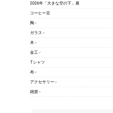
2026年「大きな空の下」展
コーヒー豆
陶
ガラス
木
金工
Tシャツ
布
アクセサリー
雑貨