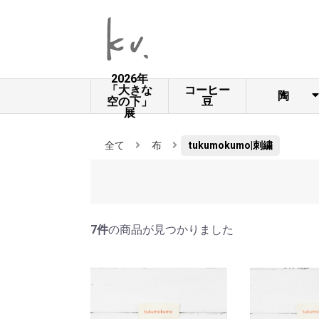
2026年
「大きな
コーヒー
陶
空の下」
豆
展
大谷製陶
くぼとも
杉浦綾 ス
鈴木智子
MACARON
三ツ持啓
UMESHISO
青木寿美
アルペジ
うえのえ
奥田章 文
加藤亜希
金子佐知
カミクボ
北尾正
工房シシ
小園さや
the cozy
サニーク
さのせい
島崎小乙
タカハシ
滝沢三奈
つちやま
なかがき
中野由美
中村佳菜
西本なほ
hapun
ひつじの
比留間郁
眞砂眞砂
水島圭子
目片まゆ
吉澤奈保
rutawa.rawajif
COCOSTONE
所 大谷桃
こ コンガ
ギウラ工
いにま陶
沖澤真紀
むくり工
陶工房Ron
穂屋工房
大田亜樹
小澤基晴
加藤智裕
桂さえか
川西知沙
キエリ舎
木村涼子
小林美風
五月女寛
佐々木忍
佐藤牧子
諏佐知子
高須愛子
竹内陽子
種田ゆか
つちのわ
中囿義光
南部恭子
馬場勝文
原田晴子
樋口真紀
平野照子
本郷里奈
前田葉子
丸伴工場
水谷和音
森田みほ
nicoyuzu
utuwa＋
JAMBO
okazoo
阿部誠
長田恵
shuko*
竹口要
土の種
のん窯
文鳥舎
増山文
ゆめこ
工房
子
オ
み
五郎窯
子
恵
ユウスケ
治・マキ
カム
か
nook
ラフト
ら
里
ヒデキ
子
り
ともこ
子
子
atelier74
pottery
てしごと
美
子
工房kei
み
子
子
リ舎
房
房
子
房
全て
布
tukumokumo|刺繍
7件
の商品が見つかりました