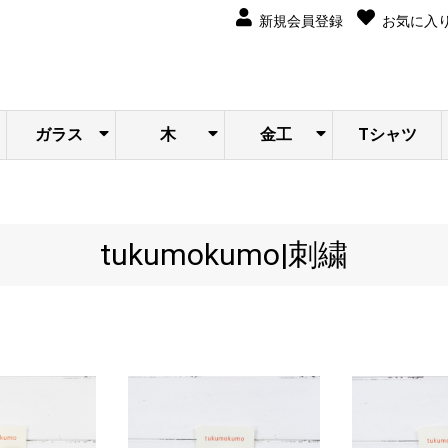
新規会員登録
お気に入
ガラス
木
金工
Tシャツ
サブロウ
ku.オリジ
あたり工
そらまめ
sunawo na
u
石塚悠
大石浩介
奥山泉
トトコ
森へ
itto
calm life
ナル
房
工房
katachi
tukumokumo|刺繍