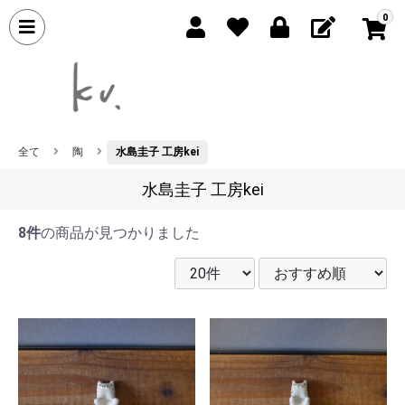
0
全て
陶
水島圭子 工房kei
水島圭子 工房kei
8件
の商品が見つかりました